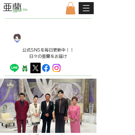
亜蘭
Offical Site
公式ファンクラブはこちら
LINE​スタンプ販売中！！
​公式SNSを毎日更新中！！
日々の亜蘭をお届け