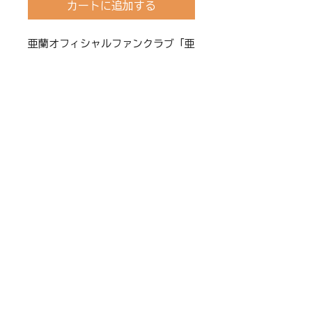
カートに追加する
亜蘭オフィシャルファンクラブ「亜
蘭倶楽部」は、イベント優先案内や
メッセージ動画など、ここでしか見
られない会員限定コンテンツをお楽
しみいただけるサービスです。
こちらの商品を購入いただくことで
ご入会いただけます。
サービスの詳細はこちらをご確認く
ださい！！
https://aran.nijiirosha.co.jp
/fanclub
© 2025 Nijiirosha. All right reserved.