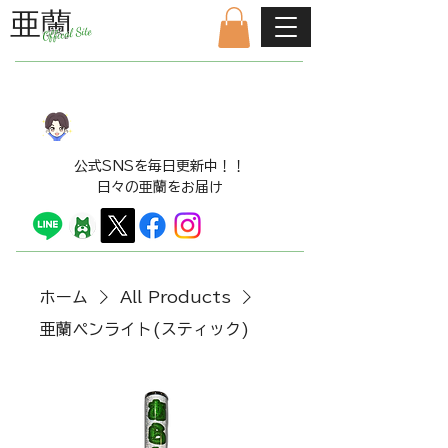
亜蘭
Offical Site
公式ファンクラブはこちら
LINE​スタンプ販売中！！
​公式SNSを毎日更新中！！
日々の亜蘭をお届け
ホーム
All Products
亜蘭ペンライト(スティック)